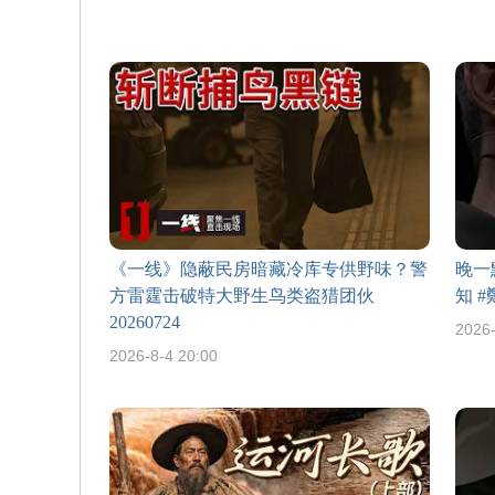
《一线》隐蔽民房暗藏冷库专供野味？警
晚一
方雷霆击破特大野生鸟类盗猎团伙
知 
20260724
2026-
2026-8-4 20:00