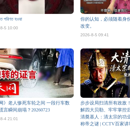
িতে পরিণত হওয়া
你的认知，必须随着身
改变。
8-5 10:00
2026-8-5 09:41
网》老人惨死车轮之间 一段行车数
步步设局扫清所有政敌
谎言瞬间崩塌？20260723
解四大贝勒、牢牢掌控后
清奠基人：清太宗的功业
8-4 21:01
称帝之谜 | CCTV百家