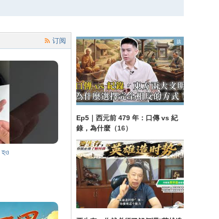
订阅
Ep5｜西元前 479 年：口傳 vs 紀
錄，為什麼
（16）
ত হও