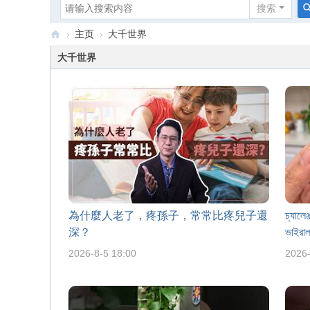
搜索
›
主页
›
大千世界
打
大千世界
工
族
生
活
理
财
為什麼人老了，疼孫子，常常比疼兒子還
চ্যালে
深？
ভাইরাল 
2026-8-5 18:00
2026-