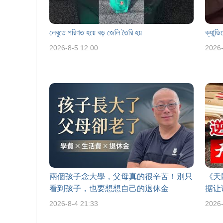
লেবুতে পরিণত হয়ে বড় জেলি তৈরি হয়
ক্যান্ড
2026-8-5 12:00
2026-
兩個孩子念大學，父母真的很辛苦！別只
《天
看到孩子，也要想想自己的退休金
据让
2026-8-4 21:33
2026-