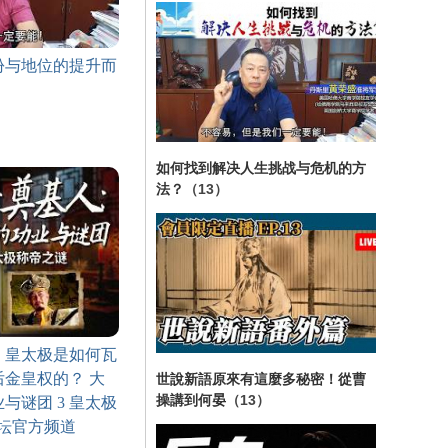
份与地位的提升而
如何找到解决人生挑战与危机的方
法？
（13）
！皇太极是如何瓦
金皇权的？ 大
世說新語原來有這麼多秘密！從曹
操講到何晏
（13）
与谜团 3 皇太极
讲坛官方频道