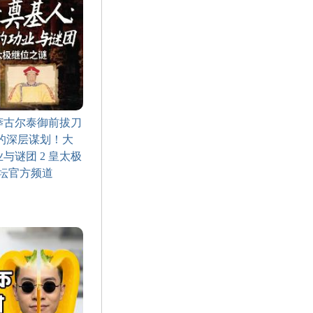
莽古尔泰御前拔刀
的深层谋划！大
与谜团 2 皇太极
讲坛官方频道