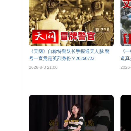
《天网》自称特警队长手握通天人脉 警
《一
号一查竟是英烈身份？20260722
道真
2026-8-3 21:00
2026-