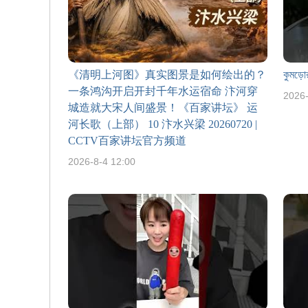
《清明上河图》真实图景是如何绘出的？
কুমড়ো
一条鸿沟开启开封千年水运宿命 汴河穿
2026-
城造就大宋人间盛景！《百家讲坛》 运
河长歌（上部） 10 汴水兴梁 20260720 |
CCTV百家讲坛官方频道
2026-8-4 12:00