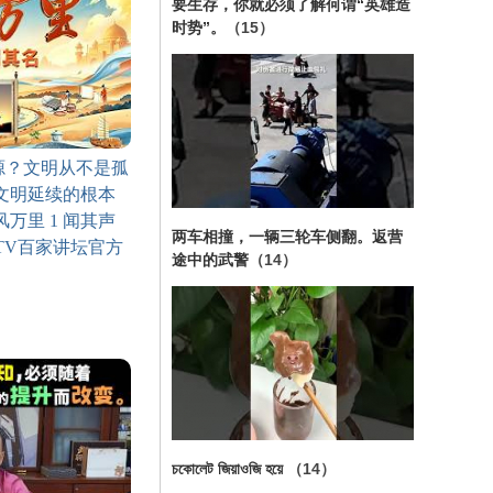
要生存，你就必须了解何谓“英雄造
时势”。
（15）
源？文明从不是孤
文明延续的根本
万里 1 闻其声
两车相撞，一辆三轮车侧翻。返营
 CCTV百家讲坛官方
途中的武警
（14）
চকোলেট জিয়াওজি হয়ে
（14）