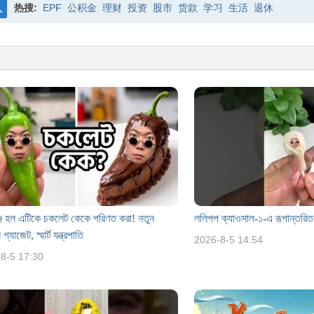
热搜:
EPF
公积金
理财
投资
股市
货款
学习
生活
退休
搜
索
ঞ্জ হল এটিকে চকলেট কেকে পরিণত করা! নতুন
ললিপপ ক্যাওসাল-১-এ রূপান্তরি
গ্যাজেট, স্মার্ট যন্ত্রপাতি
2026-8-5 14:54
8-5 17:30