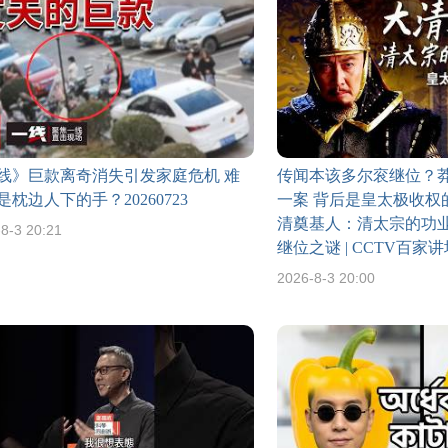
线》巨款离奇消失引发家庭危机 难
传闻本该多尔衮继位？
是枕边人下的手？20260723
一案 背后是皇太极收权
清奠基人：清太宗的功业
8-3 20:21
继位之谜 | CCTV百家
2026-8-3 20:00