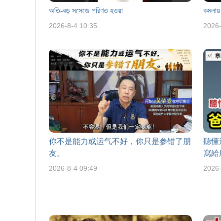
অতি-বড় সসেজে পরিণত হওয়া
কমলায়
2026-8-4 10:35
2026-
你不是能力或运气不好，你只是参错了朋
聽懂
友。
寫給
2026-8-4 09:49
2026-