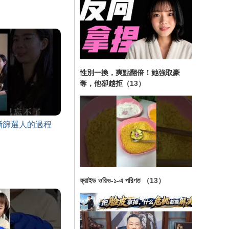
性別一換，爽點翻倍！她強取豪
奪，他卻越拒
（13）
斷篩選人的過程
ফ্রাইড ওরিও-১-এ পরিণত
（13）