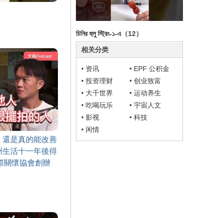
চিনির হুলু স্ট্রিং-১-এ
（12）
相关分类
•
资讯
•
EPF 公积金
•
投资理财
•
创业致富
•
大千世界
•
运动养生
•
吃喝玩乐
•
宇宙人文
•
影视
•
科技
•
闲情
，還是真的能改善
洲生活十一年後得
孩國際關懷協會創辦